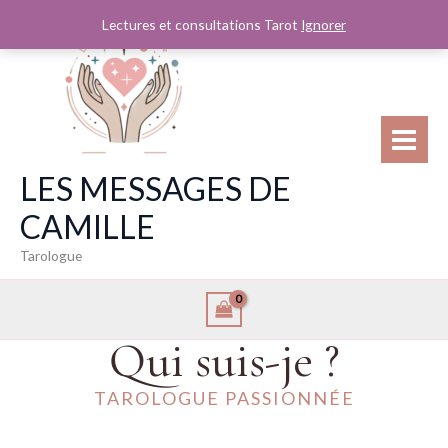
Aller
Lectures et consultations Tarot
Ignorer
au
contenu
LES MESSAGES DE
CAMILLE
Tarologue
Qui suis-je ?
TAROLOGUE PASSIONNÉE