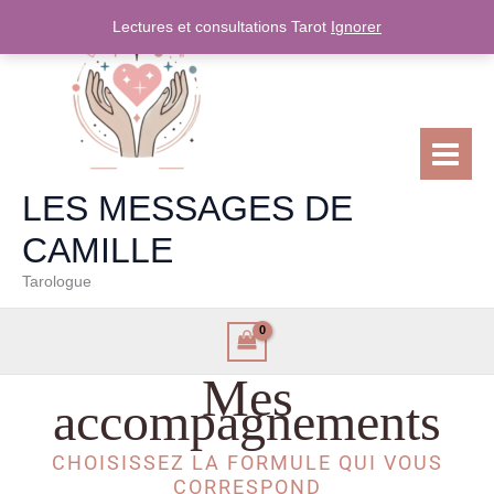
Aller
Lectures et consultations Tarot
Ignorer
au
contenu
LES MESSAGES DE
CAMILLE
Tarologue
Mes
accompagnements
CHOISISSEZ LA FORMULE QUI VOUS
CORRESPOND